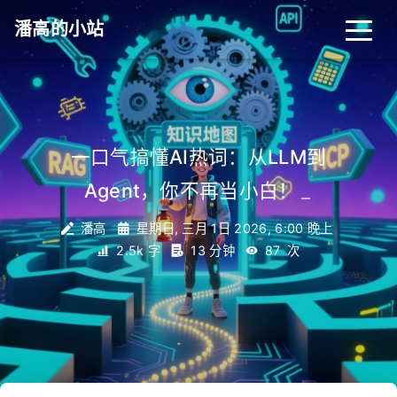
潘高的小站
一口气搞懂AI热词：从LLM到
Agent，你不再当小白！
_
潘高
星期日, 三月 1日 2026, 6:00 晚上
2.5k 字
13 分钟
87
次